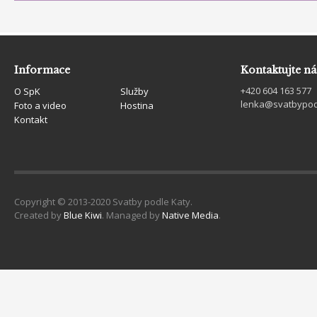
Informace
Kontaktujte ná
+420 604 163 577
O SpK
Služby
lenka@svatbypod
Foto a video
Hostina
Kontakt
Copyright © 2013-2020 Svatby podle Katy.
Created by
Blue Kiwi
. Managed by
Native Media
.