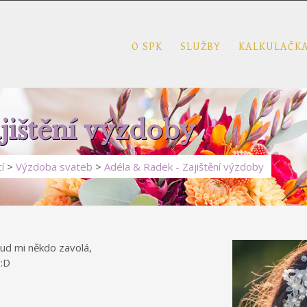
O SPK
SLUŽBY
KALKULAČK
jištění výzdoby
í
>
Výzdoba svateb
>
Adéla & Radek - Zajištění výzdoby
kud mi někdo zavolá,
 :D