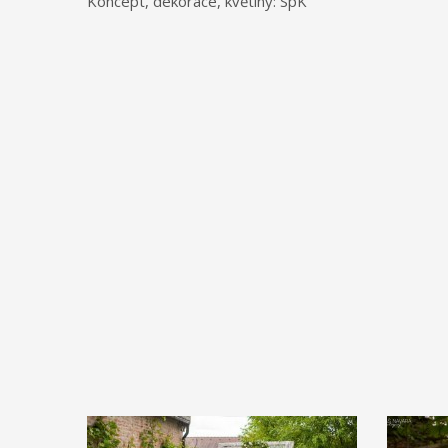
Koncept, dekorace, květiny: SpK