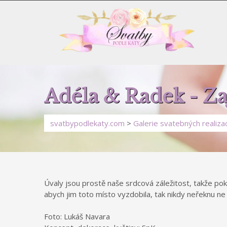
Adéla & Radek - Za
svatbypodlekaty.com
>
Galerie svatebných realizac
Úvaly jsou prostě naše srdcová záležitost, takže po
abych jim toto místo vyzdobila, tak nikdy neřeknu ne
Foto: Lukáš Navara