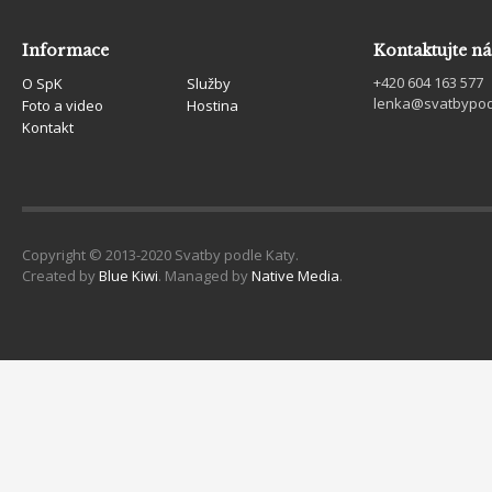
Informace
Kontaktujte ná
+420 604 163 577
O SpK
Služby
lenka@svatbypod
Foto a video
Hostina
Kontakt
Copyright © 2013-2020 Svatby podle Katy.
Created by
Blue Kiwi
. Managed by
Native Media
.