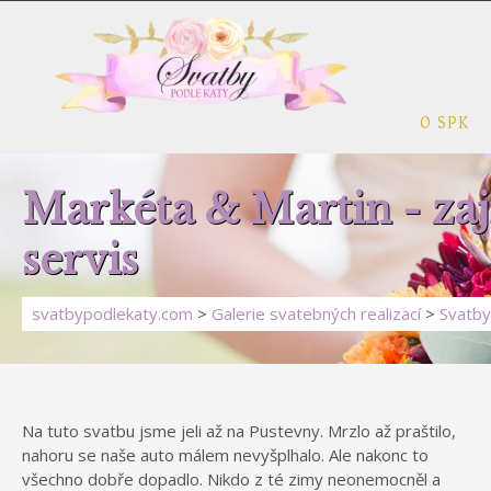
O SPK
Markéta & Martin - zaj
servis
svatbypodlekaty.com
>
Galerie svatebných realizací
>
Svatby 
Na tuto svatbu jsme jeli až na Pustevny. Mrzlo až praštilo,
nahoru se naše auto málem nevyšplhalo. Ale nakonc to
všechno dobře dopadlo. Nikdo z té zimy neonemocněl a